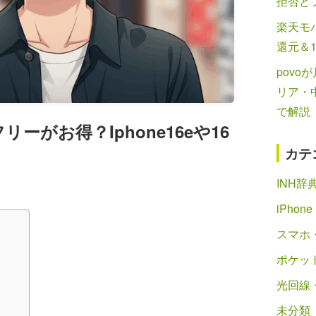
拒否と
楽天モバ
還元＆
povo
リア・
で解説
リーがお得？Iphone16eや16
カテ
INH辞
iPhone
スマホ・
ポケット
光回線
未分類