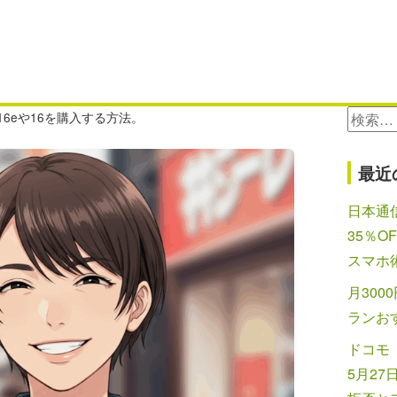
検
e16eや16を購入する方法。
索:
最近
日本通信
35％O
スマホ
月300
ランお
ドコモ
5月2