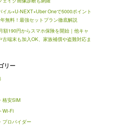
フェイク画像診断も網羅
イル×U-NEXT×Uber Oneで5000ポイント
1年無料！最強セットプラン徹底解説
が月額190円からスマホ保険を開始｜他キャ
中古端末も加入OK、家族補償や盗難対応ま
ゴリー
典
格安SIM
Wi-Fi
・プロバイダー