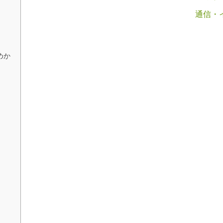
通信・
めか
る