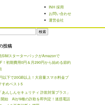
INH 採用
お問い合わせ
運営会社
の投稿
SIMスターターパックがAmazonで
FF！初期費用0円＆月290円から始める節約
術
0円以下で20GB以上！大容量スマホ料金プ
すすめベスト5
「あんしんセキュリティ 詐欺対策プラス」
7日開始 AIが9種の詐欺を即判定！迷惑電話