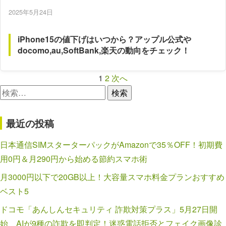
2025年5月24日
iPhone15の値下げはいつから？アップル公式や
docomo,au,SoftBank,楽天の動向をチェック！
投
1
2
次へ
検
稿
索:
の
最近の投稿
ペ
ー
日本通信SIMスターターパックがAmazonで35％OFF！初期費
用0円＆月290円から始める節約スマホ術
ジ
送
月3000円以下で20GB以上！大容量スマホ料金プランおすすめ
ベスト5
り
ドコモ「あんしんセキュリティ 詐欺対策プラス」5月27日開
始 AIが9種の詐欺を即判定！迷惑電話拒否とフェイク画像診