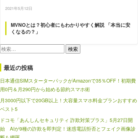
2021年5月12日
MVNOとは？初心者にもわかりやすく解説 「本当に安
くなるの？」
検
索:
最近の投稿
日本通信SIMスターターパックがAmazonで35％OFF！初期費
用0円＆月290円から始める節約スマホ術
月3000円以下で20GB以上！大容量スマホ料金プランおすすめ
ベスト5
ドコモ「あんしんセキュリティ 詐欺対策プラス」5月27日開
始 AIが9種の詐欺を即判定！迷惑電話拒否とフェイク画像診
断も網羅