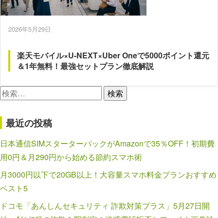
2026年5月29日
楽天モバイル×U-NEXT×Uber Oneで5000ポイント還元
＆1年無料！最強セットプラン徹底解説
検
索:
最近の投稿
日本通信SIMスターターパックがAmazonで35％OFF！初期費
用0円＆月290円から始める節約スマホ術
月3000円以下で20GB以上！大容量スマホ料金プランおすすめ
ベスト5
ドコモ「あんしんセキュリティ 詐欺対策プラス」5月27日開