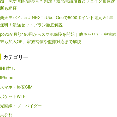
始 AIが9種の詐欺を即判定！迷惑電話拒否とフェイク画像診
断も網羅
楽天モバイル×U-NEXT×Uber Oneで5000ポイント還元＆1年
無料！最強セットプラン徹底解説
povoが月額190円からスマホ保険を開始｜他キャリア・中古端
末も加入OK、家族補償や盗難対応まで解説
カテゴリー
INH辞典
iPhone
スマホ・格安SIM
ポケットWi-Fi
光回線・プロバイダー
未分類