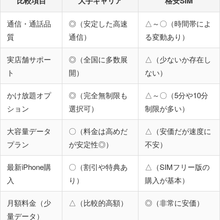
比較項目
大手キャリア
格安SIM
通信・通話品
◎（安定した高速
△～〇（時間帯によ
質
通信）
る変動あり）
実店舗サポー
◎（全国に多数展
△（少ないか存在し
ト
開）
ない）
かけ放題オプ
◎（完全無制限も
△～〇（5分や10分
ション
選択可）
制限が多い）
大容量データ
〇（料金は高めだ
△（安価だが速度に
プラン
が安定性◎）
不安）
最新iPhone購
〇（割引や特典あ
△（SIMフリー版の
入
り）
購入が基本）
月額料金（少
△（比較的高額）
◎（非常に安価）
量データ）