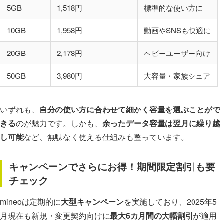
5GB
1,518円
標準的な使い方に
10GB
1,958円
動画やSNSも快適に
20GB
2,178円
ヘビーユーザー向け
50GB
3,980円
大容量・家族シェア
いずれも、
自分の使い方に合わせて細かく容量を選ぶことがで
きる
のが魅力です。しかも、
余ったデータ容量は翌月に繰り越
し可能
など、無駄なく使える仕組みも整っています。
キャンペーンでさらにお得！期間限定割引も要
チェック
mineoは定期的に
大型キャンペーン
を実施しており、2025年5
月現在も新規・変更契約向けに
最大6カ月間の大幅割引
が適用