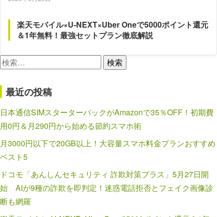
楽天モバイル×U-NEXT×Uber Oneで5000ポイント還元
＆1年無料！最強セットプラン徹底解説
検
索:
最近の投稿
日本通信SIMスターターパックがAmazonで35％OFF！初期費
用0円＆月290円から始める節約スマホ術
月3000円以下で20GB以上！大容量スマホ料金プランおすすめ
ベスト5
ドコモ「あんしんセキュリティ 詐欺対策プラス」5月27日開
始 AIが9種の詐欺を即判定！迷惑電話拒否とフェイク画像診
断も網羅