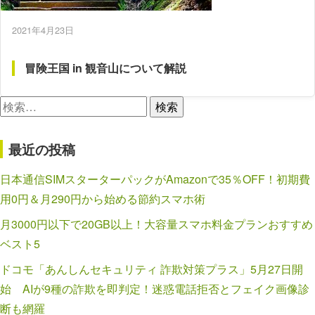
2021年4月23日
冒険王国 in 観音山について解説
検
索:
最近の投稿
日本通信SIMスターターパックがAmazonで35％OFF！初期費
用0円＆月290円から始める節約スマホ術
月3000円以下で20GB以上！大容量スマホ料金プランおすすめ
ベスト5
ドコモ「あんしんセキュリティ 詐欺対策プラス」5月27日開
始 AIが9種の詐欺を即判定！迷惑電話拒否とフェイク画像診
断も網羅