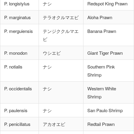
P. longistylus
ナシ
Redspot King Prawn
P. marginatus
テラオクルマエビ
Aloha Prawn
P. merguiensis
テンジククルマエ
Banana Prawn
ビ
P. monodon
ウシエビ
Giant Tiger Prawn
P. notialis
ナシ
Southern Pink
Shrimp
P. occidentalis
ナシ
Western White
Shrimp
P. paulensis
ナシ
San Paulo Shrimp
P. penicillatus
アカオエビ
Redtail Prawn