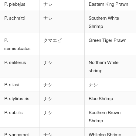
P. plebejus
ナシ
Eastern King Prawn
P. schmitti
ナシ
Southern White
Shrimp
P.
クマエビ
Green Tiger Prawn
semisulcatus
P. setiferus
ナシ
Northern White
shrimp
P. silasi
ナシ
ナシ
P. stylirostris
ナシ
Blue Shrimp
P. subtilis
ナシ
Southern Brown
Shrimp
P. vannamei
ナシ
Whiteleg Shrimp