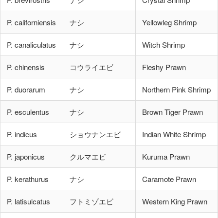
P. californiensis
ナシ
Yellowleg Shrimp
P. canaliculatus
ナシ
Witch Shrimp
P. chinensis
コウライエビ
Fleshy Prawn
P. duorarum
ナシ
Northern Pink Shrimp
P. esculentus
ナシ
Brown Tiger Prawn
P. indicus
ショウナンエビ
Indian White Shrimp
P. japonicus
クルマエビ
Kuruma Prawn
P. kerathurus
ナシ
Caramote Prawn
P. latisulcatus
フトミゾエビ
Western King Prawn