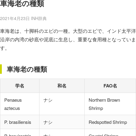
車海老の種類
2021年4月23日
INH辞典
車海老は、十脚科のエビの一種。大型のエビで、インド太平洋
沿岸の内湾の砂底や泥底に生息し、重要な食用種となっていま
す。
車海老の種類
学名
和名
FAO名
Penaeus
ナシ
Northern Brown
aztecus
Shrimp
P. brasiliensis
ナシ
Redspotted Shrimp
P. brevirostris
ナシ
Crystal Shrimp