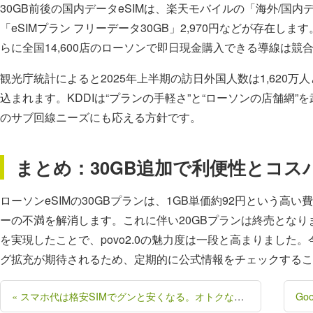
30GB前後の国内データeSIMは、楽天モバイルの「海外/国内データ3
「eSIMプラン フリーデータ30GB」2,970円などが存在します。
らに全国14,600店のローソンで即日現金購入できる導線は競
観光庁統計によると2025年上半期の訪日外国人数は1,620
込まれます。KDDIは“プランの手軽さ”と“ローソンの店舗網
のサブ回線ニーズにも応える方針です。
まとめ：30GB追加で利便性とコス
ローソンeSIMの30GBプランは、1GB単価約92円という
ーの不満を解消します。これに伴い20GBプランは終売とな
を実現したことで、povo2.0の魅力度は一段と高まりまし
グ拡充が期待されるため、定期的に公式情報をチェックするこ
« スマホ代は格安SIMでグンと安くなる。オトクな格安SIM３選と事例を発表