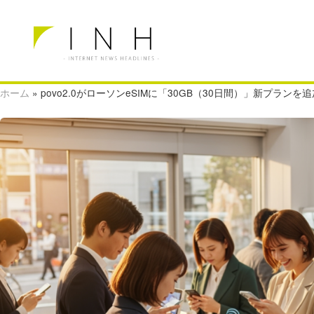
ホーム
»
povo2.0がローソンeSIMに「30GB（30日間）」新プラン