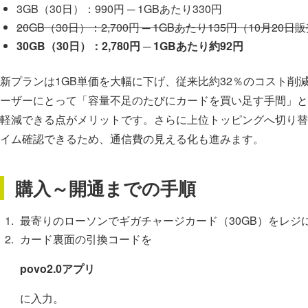
3GB（30日）：990円 ─ 1GBあたり330円
20GB（30日）：2,700円 ─ 1GBあたり135円（10月20
30GB（30日）：2,780円 ─ 1GBあたり約92円
新プランは1GB単価を大幅に下げ、従来比約32％のコスト削
ーザーにとって「容量不足のたびにカードを買い足す手間」と
軽減できる点がメリットです。さらに上位トッピングへ切り替
イム確認できるため、通信費の見える化も進みます。
購入～開通までの手順
最寄りのローソンでギガチャージカード（30GB）をレジ
カード裏面の引換コードを
povo2.0アプリ
に入力。