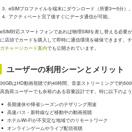
eSIMプロファイルを端末にダウンロード（所要3〜5分）
アクティベート完了後すぐにデータ通信が可能。
eSIM対応スマートフォンであれば物理SIMを差し替える必要
に店頭でカードを購入して即時に通信環境を確保できます。チ
ガチャージカード案内
でも公開されています。
ユーザーの利用シーンとメリット
30GBはHD動画視聴で約40時間、音楽ストリーミングで約5
高負荷ユーザーでも余裕のある容量設計です。特に以下のよう
長期連休や帰省シーズンのテザリング用途
高速バス・新幹線など移動中の動画視聴
ホテルWi-Fiが不安定な地域でのリモートワーク
オンラインゲームやライブ配信視聴