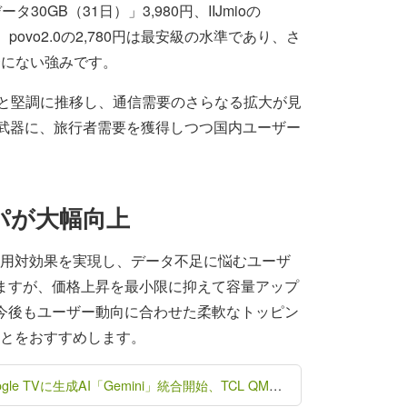
0GB（31日）」3,980円、IIJmioの
povo2.0の2,780円は最安級の水準であり、さ
合にない強みです。
万人と堅調に推移し、通信需要のさらなる拡大が見
”を武器に、旅行者需要を獲得しつつ国内ユーザー
パが大幅向上
高い費用対効果を実現し、データ不足に悩むユーザ
りますが、価格上昇を最小限に抑えて容量アップ
た。今後もユーザー動向に合わせた柔軟なトッピン
とをおすすめします。
Google TVに生成AI「Gemini」統合開始、TCL QM9Kから広がる“会話するテレビ”の革命的体験 »