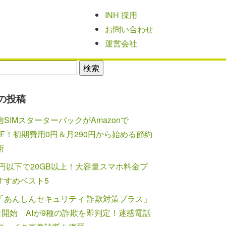
INH 採用
お問い合わせ
運営会社
の投稿
SIMスターターパックがAmazonで
FF！初期費用0円＆月290円から始める節約
術
0円以下で20GB以上！大容量スマホ料金プ
すすめベスト5
「あんしんセキュリティ 詐欺対策プラス」
7日開始 AIが9種の詐欺を即判定！迷惑電話