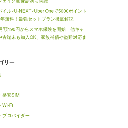
フェイク画像診断も網羅
イル×U-NEXT×Uber Oneで5000ポイント
1年無料！最強セットプラン徹底解説
が月額190円からスマホ保険を開始｜他キャ
中古端末も加入OK、家族補償や盗難対応ま
ゴリー
典
格安SIM
Wi-Fi
・プロバイダー