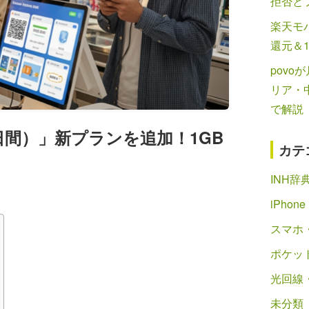
拒否と
楽天モバ
還元＆
povo
リア・
で解説
30日間）」新プランを追加！1GB
カテ
INH辞
iPhone
スマホ・
ポケット
光回線
未分類