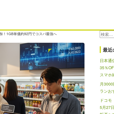
検
を追加！1GB単価約92円でコスパ最強へ
索:
最近
日本通信
35％O
スマホ
月300
ランお
ドコモ
5月2