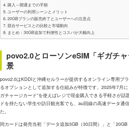
購入～開通までの手順
ユーザーの利用シーンとメリット
20GBプランの販売終了とユーザーへの注意点
競合サービスとの比較と市場動向
まとめ：30GB追加で利便性とコスパが大幅向上
povo2.0とローソンeSIM「ギガ
景
povo2.0はKDDIと沖縄セルラーが提供するオンライン専
るオプションとして追加する仕組みが特徴です。2025年7月に
ガチャージカード”を使えばレジで現金購入できる手軽さが話
ドを持たない学生や訪日観光客でも、au回線の高速データ通
た。
同カードは発売当初「データ追加3GB（30日間）」と「20G