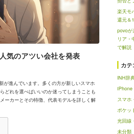
拒否と
楽天モバ
還元＆
povo
リア・
で解説
人気のアツい会社を発表
カテ
INH辞
革新が進んでいます。多くの方が新しいスマホ
iPhone
らどれを選べばいいのか迷ってしまうことも
スマホ・
メーカーとその特徴、代表モデルを詳しく解
ポケット
光回線
未分類