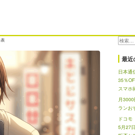
検
発表
索:
最近
日本通信
35％O
スマホ
月300
ランお
ドコモ
5月2