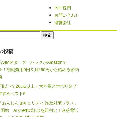
INH 採用
お問い合わせ
運営会社
の投稿
SIMスターターパックがAmazonで
FF！初期費用0円＆月290円から始める節約
術
0円以下で20GB以上！大容量スマホ料金プ
すすめベスト5
「あんしんセキュリティ 詐欺対策プラス」
7日開始 AIが9種の詐欺を即判定！迷惑電話