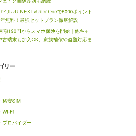
フェイク画像診断も網羅
イル×U-NEXT×Uber Oneで5000ポイント
1年無料！最強セットプラン徹底解説
が月額190円からスマホ保険を開始｜他キャ
中古端末も加入OK、家族補償や盗難対応ま
ゴリー
典
格安SIM
Wi-Fi
・プロバイダー